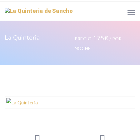
La Quinteria
175€
PRECIO
/ POR
NOCHE