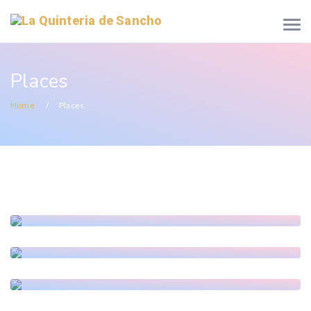
Places
Home
Places
Navagio
Zakynthos
Santorini
Acropolis